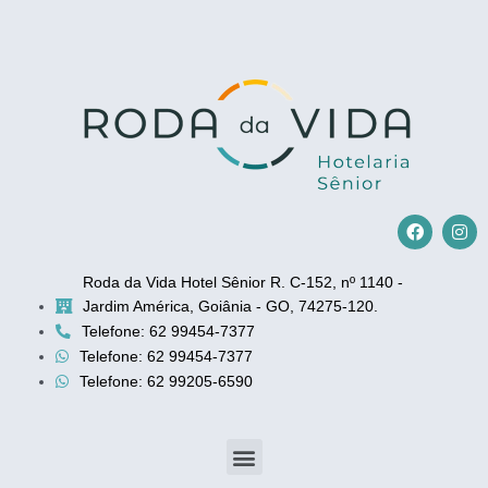
F
I
a
n
c
s
e
t
Roda da Vida Hotel Sênior R. C-152, nº 1140 -
b
a
Jardim América, Goiânia - GO, 74275-120.
o
g
o
r
Telefone: 62 99454-7377
k
a
Telefone: 62 99454-7377
m
Telefone: 62 99205-6590
Menu